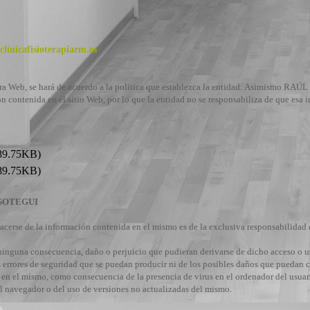
linicafisioterapiarm.es
ra Web, se hará de acuerdo a la política que establezca la entidad.
Asimismo RAÚL 
n contenida en el sitio Web, por lo que la entidad no se responsabiliza de que esa 
89.75KB)
89.75KB)
SOTEGUI
cerse de la información contenida en el mismo es de la exclusiva responsabilidad d
na consecuencia, daño o perjuicio que pudieran derivarse de dicho acceso o
rrores de seguridad que se puedan producir ni de los posibles daños que puedan ca
en el mismo, como consecuencia de la presencia de virus en el ordenador del usuario
 navegador o del uso de versiones no actualizadas del mismo.