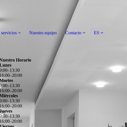
 servicios
Nuestro equipo
Contacto
ES
Nuestro Horario
Lunes
9
:
00
–
13
:
30
16
:
00
–
20
:
00
Martes
9
:
00
–
13
:
30
16
:
00
–
20
:
00
Miércoles
9
:
00
–
13
:
30
16
:
00
–
20
:
00
Jueves
9
:
00
–
13
:
30
16
:
00
–
20
:
00
Viernes