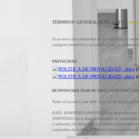
TERMINOS GENERALES DE USO DE
www.c
El acceso a los contenidos de las secciones de nuest
cualquier momento y sin previo aviso, la informació
PRIVACIDAD
POLITICA DE PRIVACIDAD -.docx
(
POLITICA DE PRIVACIDAD -.docx
(
RESPONSABILIDAD DE RAÚL MARTINEZ AN
Tanto el acceso a esta Web como el uso que pueda ha
RAÚL MARTINEZ ANSOTEGUI no responderá de ningu
ANSOTEGUI no se hace responsable de los posibles e
y software), los ficheros o documentos almacenados 
contenidos de la Web, de un mal funcionamiento del