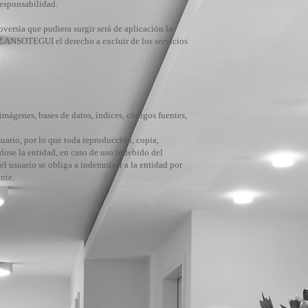
 responsabilidad.
versia que pudiera surgir será de aplicación la
EZ ANSOTEGUI el derecho a excluir de los servicios
ágenes, bases de datos, índices, códigos fuentes,
suario, por lo que toda reproducción, copia,
ose la entidad, en caso de uso indebido del
 el usuario se obliga a indemnizar a la entidad por
nte.