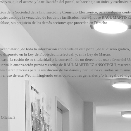
eservas, que el acceso y la utilización del portal, se hace bajo su única y exclusiva
cios de la Sociedad de la Información y Comercio Electrónico, para cualquier contro
alquier caso, de la veracidad de los datos facilitados, reservándose RAÚL MARTIN
 falsos, sin prejuicio de las demás acciones que procedan en Derecho.
atario, de toda la información contenida en este portal, de su diseño gráfico, im
o dispuesto en la Ley de Propiedad Intelectual, y, en la Ley de Marcas.
caso, la cesión de su titularidad o la concesión de un derecho de uso a favor del U
 requerirá la autorización previa y escrita de RAÚL MARTINEZ ANSOTEGUI, reservánd
les fueran precisas para la restitución de los daños y perjuicios causados, asimismo
r el uso de esta Web, infringiendo estas condiciones generales y/o la legalidad vige
 Oficina 3.