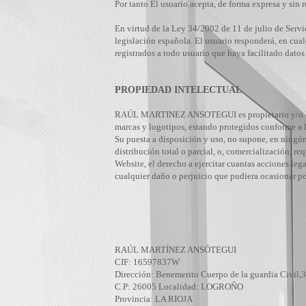
Por tanto El usuario acepta, de forma expresa y sin r
En virtud de la Ley 34/2002 de 11 de julio de Servi
legislación española. El usuario responderá, en cu
registrados a todo usuario que haya facilitado datos
PROPIEDAD INTELECTUAL
RAÚL MARTINEZ ANSOTEGUI es propietario y/o licenci
marcas y logotipos, estando protegidos conforme a l
Su puesta a disposición y uso, no supone, en ningún 
distribución total o parcial, o, comercialización,
Website, el derecho a ejercitar cuantas acciones lega
cualquier daño o perjuicio que pudiera ocasionar po
RAÚL MARTÍNEZ ANSÓTEGUI
CIF: 16597837W
Dirección: Benemerito Cuerpo de la guardia Civil,3
C.P: 26005 Localidad: LOGROÑO
Provincia: LA RIOJA