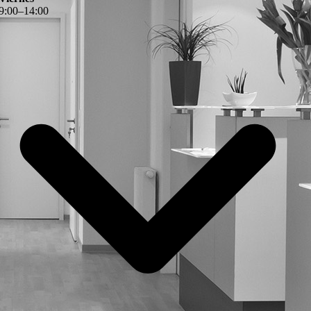
9
:
00
–
14
:
00