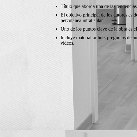
Título que aborda una de las tendencias 
El objetivo principal de los autores es d
percutánea intratisular.
Uno de los puntos clave de la obra es el
Incluye material online: preguntas de a
vídeos.