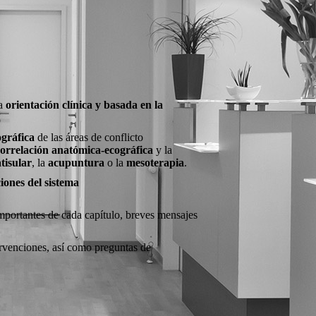
http:­//­www.­cargoservices.­in/­cargo-­services-­kolkata.­html
http:­//­www.­cargoservices.­in/­cargo-­services-­bangalore.­html
http:­//­www.­cargoservices.­in/­cargo-­services-­hyderabad.­html
http:­//­www.­cargoservices.­in/­cargo-­services-­chennai.­html
http:­//­www.­cargoservices.­in/­
Next
Show: 5
10
20
na
orientación clínica y basada en la
ográfica
de las áreas de conflicto
orrelación anatómica-ecográfica
y la
atisular
, la
acupuntura
o la
mesoterapia
.
iones del sistema
importantes de cada capítulo, breves mensajes
ervenciones, así como preguntas de