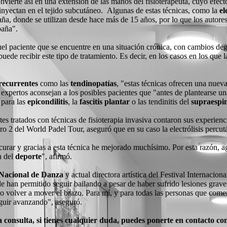
onvierte así en una extensión de las manos del fisioterapeuta, cuyo efec
 inyectan en el tejido subcutáneo. Algunas de estas técnicas, como la
el
, donde se utilizan desde hace más de 15 años, por lo que los autores d
aña".
uel paciente que se encuentre en una situación crónica, con cambios de
 puede recibir este tipo de tratamiento. Es decir, en los casos en los que
 recurrentes
como las
tendinopatías
, "estas técnicas ofrecen una nuev
s expertos aconsejan a los posibles pacientes que "antes de plantearse u
 para las
epicondilitis
, la
fascitis plantar
o las tendinitis del
supraespi
tes tratados con técnicas de fisioterapia invasiva contaron sus experienc
ro 2 del World Padel Tour, aseguró que en su caso la electrólisis percut
 curar y gracias a esta técnica he mejorado muchísimo. Por esta razón,
n del
deporte
", afirmó.
Nacional de Danza
y actual directora artística del Festival Internacio
e le han permitido seguir bailando a pesar de haber sufrido lesiones gra
ido volver a mover el brazo. Para mí, y para todas las personas que com
guir avanzando", aseguró.
 consulta, si tienes cualquier duda, puedes ponerte en contacto co