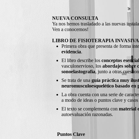
NUEVA CONSULTA
Ya nos hemos trasladado a las nuevas instala
Ven a conocernos!
LIBRO DE FISIOTERAPIA INVASIVA
Primera obra que presenta de forma inte
evidencia
.
El libro describe los
conceptos esenciale
vasculonervioso, los
abordajes sobre
sonoelastografía
, junto a otras cuesti
Se trata de una
guía práctica muy ilus
neuromusculoesquelético basado en p
La obra cuenta con una serie de caracte
a modo de ideas o puntos clave y casos 
El texto se complementa con
material 
autoevaluación razonadas.
Puntos Clave