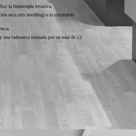
s: la fisioterapia invasiva.
ión seca (dry needling) o la electrolisis
encia.
 y una videoteca formada por un total de 12