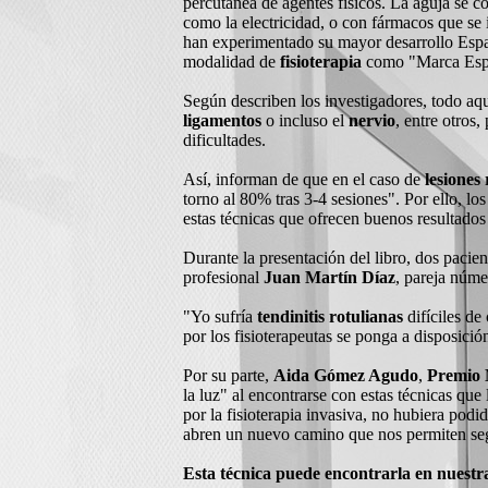
percutánea de agentes físicos. La aguja se c
como la electricidad, o con fármacos que se
han experimentado su mayor desarrollo España
modalidad de
fisioterapia
como "Marca Esp
Según describen los investigadores, todo aq
ligamentos
o incluso el
nervio
, entre otros,
dificultades.
Así, informan de que en el caso de
lesiones
torno al 80% tras 3-4 sesiones". Por ello, lo
estas técnicas que ofrecen buenos resultados
Durante la presentación del libro, dos pacien
profesional
Juan Martín Díaz
, pareja núme
"Yo sufría
tendinitis rotulianas
difíciles de
por los fisioterapeutas se ponga a disposició
Por su parte,
Aida Gómez Agudo
,
Premio 
la luz" al encontrarse con estas técnicas qu
por la fisioterapia invasiva, no hubiera pod
abren un nuevo camino que nos permiten se
Esta técnica puede encontrarla en nuestra