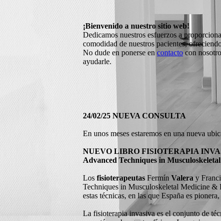
¡Bienvenido a nuestro sitio web!
Dedicamos nuestros esfuerzos a proporcionar 
comodidad de nuestros pacientes, ofreciendo 
No dude en ponerse en
contacto
con nosotros
ayudarle.
24/02/25 NUEVA CONSULTA
En unos meses estaremos en una nueva ubica
NUEVO LIBRO FISIOTERAPIA INVA
Advanced Techniques in Musculoskeletal
Los
fisioterapeutas
Fermín
Valera
y Franc
Techniques in Musculoskeletal Medicine & Ph
estas técnicas, en las que España es pioner
La fisioterapia invasiva es el conjunto de té