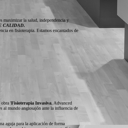
 es maximizar la salud, independencia y
E CALIDAD.
encia en fisioterapia. Estamos encantados de
Hablamos los
siguientes idiomas:
Libro de visitas
12 entries on 3 pages
Add new entry to guestbook
setsounddacom1984 Andrea
05/03/2017
06:16:02 PM
 obra '
Fisioterapia Invasiva
, Advanced
prestamos online con asnef
es al mundo anglosajón ante la influencia de
linklatdiscgar1984 Sharon
05/03/2017
02:59:42 PM
Los llamados mini préstamos son una fórmula rápida de
una aguja para la aplicación de forma
financiación que permite a cualquier persona disponer de dinero al