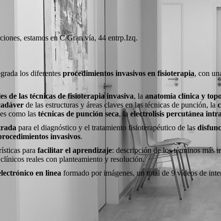
ciones, estamos en C/Gran vía, 44 entrp.Izq.
grada los diferentes
procedimientos invasivos en fisioterapia
, con u
s de las técnicas de fisioterapia invasiva
, la
anatomía clínica y top
 cadáver
de las estructuras y áreas claves en las técnicas de punción, la
c
ones como las
técnicas de punción seca
, la
electrolisis percutánea intr
trada
para el diagnóstico y el tratamiento fisioterapéutico de las
disfunc
rocedimientos invasivos
.
rísticas para
facilitar el aprendizaje
: descripción de los términos más 
clínicos reales con planteamiento y resolución.
electrónico en linea
formado por imágenes, un total de 9 vídeos de int