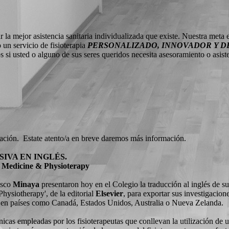
la mejor asistencia sanitaria individualizada que existe. Nuestra meta
un servicio de fisioterapia
PERSONALIZADO, INNOVADOR Y D
 si usted o alguno de sus seres queridos necesita asesoramiento o asist
ción. Estate atento/a en breve daremos más información.
SIVA EN INGLÉS.
 Medicine & Physioterapy
isco
Minaya
presentaron hoy en el Colegio la traducción al inglés de su
ysiotherapy', de la editorial
Elsevier
, para exportar sus investigacion
a, en países como Canadá, Estados Unidos, Australia o Nueva Zelanda.
cnicas empleadas por los fisioterapeutas que conllevan la utilización de 