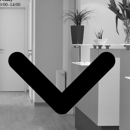
9
:
00
–
14
:
00